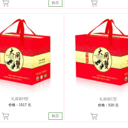
购买
礼袋装H型
礼袋装C型
价格：1517 元
价格：520 元
购买