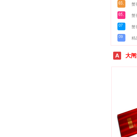
蟹
蟹
蟹
精
大闸