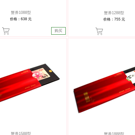
蟹券1088型
蟹券1288型
价格：638 元
价格：755 元
购买
蟹券1588型
蟹券1888型