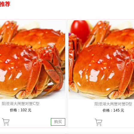
推荐
阳澄湖大闸蟹对蟹C型
阳澄湖大闸蟹对蟹D型
价格：102 元
价格：145 元
购买