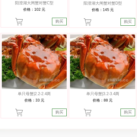
阳澄湖大闸蟹对蟹C型
阳澄湖大闸蟹对蟹D型
价格：102 元
价格：145 元
购买
购买
单只母蟹|2.2-2.4两
单只母蟹|3.2-3.4两
价格：33 元
价格：88 元
购买
购买