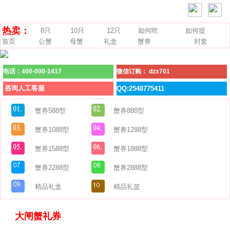
阳澄湖大闸蟹专卖商城
热卖：
8只
10只
12只
如何吃
如何提
首页
公蟹
母蟹
礼盒
蟹券
封套
电话：400-000-1417
微信订购： dzx701
咨询人工客服
QQ:2548775411
蟹券588型
蟹券888型
蟹券1088型
蟹券1288型
蟹券1588型
蟹券1888型
蟹券2288型
蟹券2888型
精品礼盒
精品礼篮
大闸蟹礼券