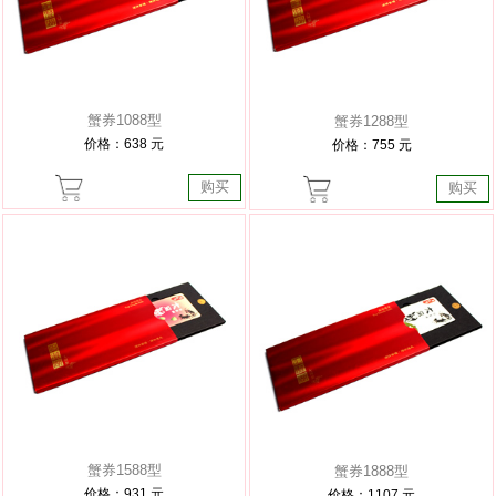
蟹券1088型
蟹券1288型
价格：638 元
价格：755 元
购买
购买
蟹券1588型
蟹券1888型
价格：931 元
价格：1107 元