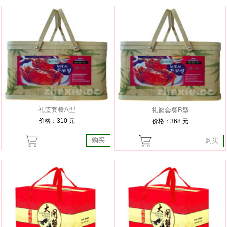
礼篮套餐A型
礼篮套餐B型
价格：310 元
价格：368 元
购买
购买