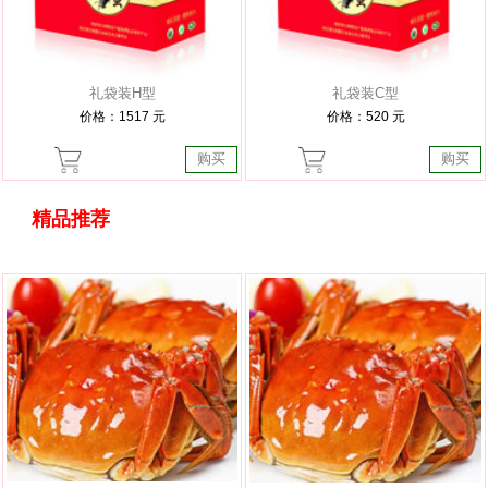
礼袋装H型
礼袋装C型
价格：1517 元
价格：520 元
购买
购买
精品推荐